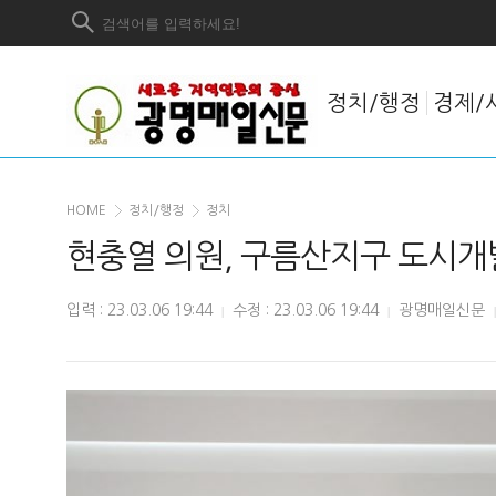
정치/행정
경제/
HOME
정치/행정
정치
현충열 의원, 구름산지구 도시개
입력 : 23.03.06 19:44
수정 : 23.03.06 19:44
광명매일신문
|
|
|