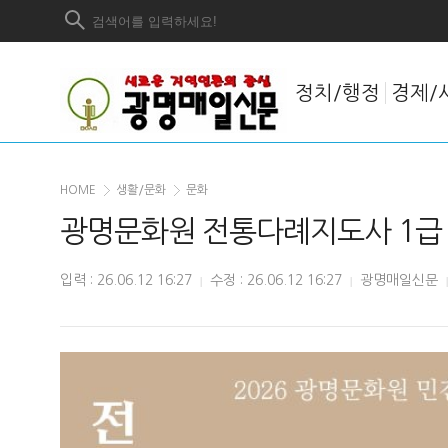
정치/행정
경제/
HOME
생활/문화
문화
광명문화원 전통다례지도사 1급 
입력 : 26.06.12 16:27
수정 : 26.06.12 16:27
광명매일신문
|
|
|