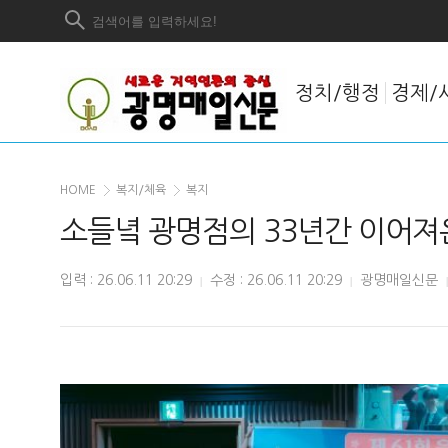
정치/행정
경제/
HOME
복지/체육
복지
소들녘 광명점의 33년간 이어져온
입력 : 26.06.11 20:29
수정 : 26.06.11 20:29
광명매일신문
|
|
|