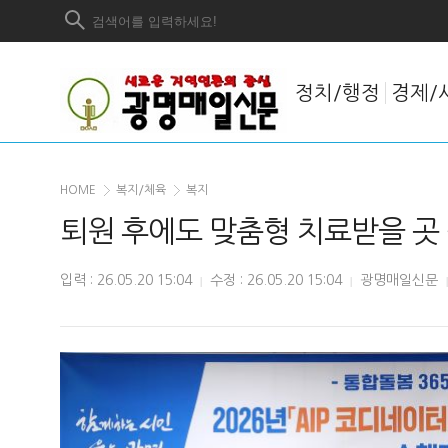
정치/행정
경제/
HOME
복지/체육
복지
퇴원 후에도 맞춤형 치료받을 곳 
입력 : 26.05.20 15:04
수정 : 26.05.20 15:04
광명매일신문
|
|
|