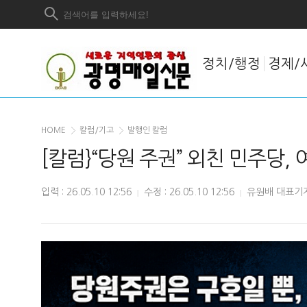
정치/행정
경제/
HOME
칼럼/기고
발행인 칼럼
[칼럼}“당원 주권” 외친 민주당,
입력 : 26.05.10 12:56
수정 : 26.05.10 12:56
유원배 대표기
|
|