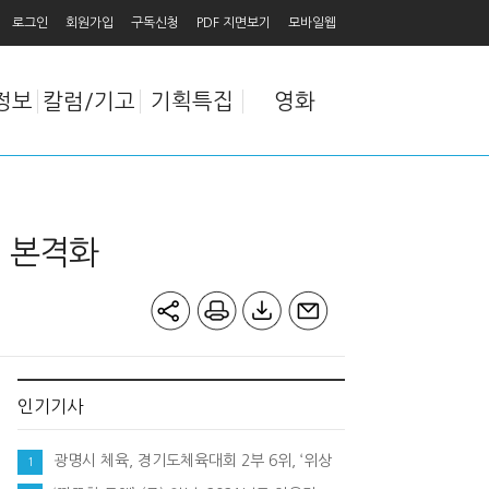
로그인
회원가입
구독신청
PDF 지면보기
모바일웹
정보
칼럼/기고
기획특집
영화
램 본격화
인기기사
광명시 체육, 경기도체육대회 2부 6위, ‘위상
1
추락‘