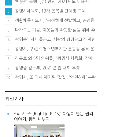
‘따뜻한 동행’ (주) 안녕, 2021년도 이용자
2
1,200여명 "호평"
광명시체육회, 13개 종목별 단체장 교체
3
생활체육지도자, “공정하게 선발하고, 공정한
4
처우” 요구
다가오는 겨울, 이웃들의 따뜻한 삶을 위해 주
5
민들이 나섰다!
광명동부새마을금고, 사랑의 김장담그기 지원
6
금 전달식
광명시, 구)근로청소년복지관 운동장 본격 운
7
영
김윤호 외 5명 의원들, “광명시 체육회, 장애
8
인체육회 갑질 행위 규탄” 성명서 발표
광명중 검도부, 2021년 전 대회 우승
9
광명시, 또 다시 제기된 ‘갑질’, ‘인권침해’ 논란
10
최신기사
-‘리.키.즈.(Right In KIDS)’ 아동이 만든 권리
이야기, 함께 나누다