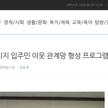
|
UPDATE 2026.08.08 16:29
정
경제/사회
생활/문화
복지/체육
교육/육아
탐방/
티지 입주민 이웃 관계망 형성 프로그
명매일신문
댓글
0
|