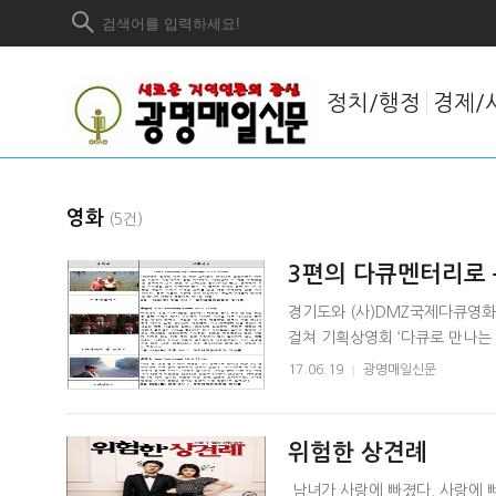
정치/행정
경제/
영화
(5건)
3편의 다큐멘터리로
경기도와 (사)DMZ국제다큐영화제는 
걸쳐 기획상영회 ‘다큐로 만나는
다. DMZ국제다큐영화제의 기획
17.06.19
|
광명매일신문
위험한 상견례
남녀가 사랑에 빠졌다. 사랑에 빠