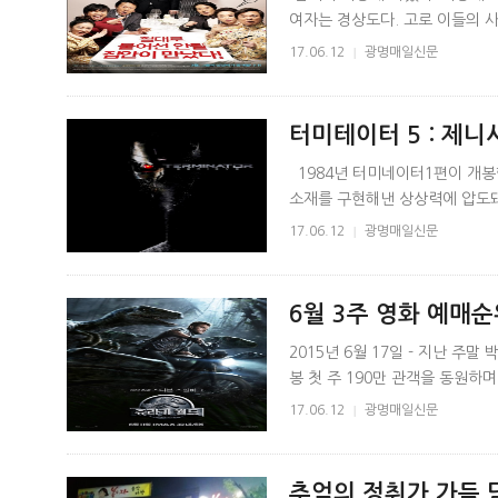
여자는 경상도다. 고로 이들의 사
있을까. 국경, 나이, 심지어 요
17.06.12
|
광명매일신문
터미테이터 5 : 제니
1984년 터미네이터1편이 개봉
소재를 구현해낸 상상력에 압도
다는 내용은 조물주인 신을 배신한
17.06.12
|
광명매일신문
6월 3주 영화 예매순위
2015년 6월 17일 - 지난 주
봉 첫 주 190만 관객을 동원하
기록했다. 개봉 2주차 평일에도 1
17.06.12
|
광명매일신문
추억의 정취가 가득 