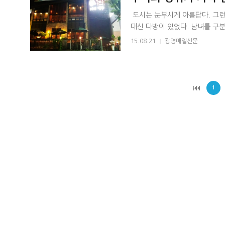
도시는 눈부시게 아름답다. 그런데
대신 다방이 있었다. 남녀를 구분
작거리는 남녀, 똘망똘망한 눈으로
15.08.21
|
광명매일신문
1