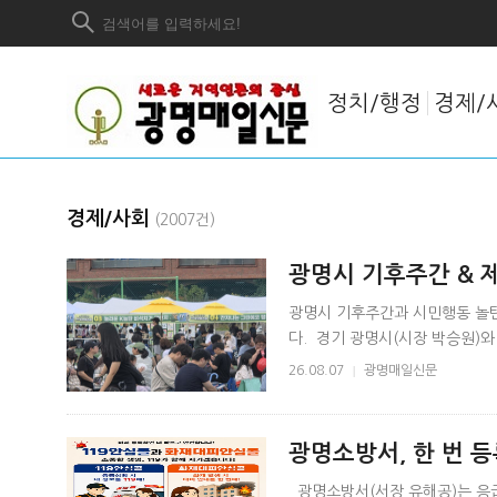
정치/행정
경제/
경제/사회
(2007건)
광명시 기후주간 & 
월 24일 개최
광명시 기후주간과 시민행동 놀
다. 경기 광명시(시장 박승원)와
로 추진하는 '2026 광명시 기후주
26.08.07
|
광명매일신문
광명소방서, 한 번 
는 ‘안심콜’
광명소방서(서장 유해공)는 응급