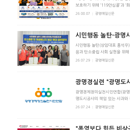
보호하기 위해 ‘119안심콜’과 
‘119안심콜’은 질병&midd..
26.08.07
|
광명매일신문
시민행동 놀탄-광명
너지 확산 맞손
시민행동 놀탄(상임대표 홍석우
응과 탄소중립 사회 실현을 위해
사무실에서 '탄소중립 실천문화 
26.07.29
|
광명매일신문
광명경실련 "광명도시
밝히고 공식 사과해야
광명경제정의실천시민연합(광명경
명도시공사의 책임 있는 사과와 
명도시공사가 시공사 부도 사실을 
26.07.24
|
광명매일신문
"폭염보다 힘든 비상