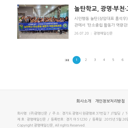
놀탄학교, 광명·부천
교육 실시
시민행동 놀탄(상임대표 홍석우)
관에서 '탄소중립 활동가 역량강
으로 진행되는 이번 교육에는 광명
26.07.20
|
광명매일신문
1
2
3
4
5
6
회사소개
개인정보처리방침
회사명 : (주)광명신문 / 주 소 : 경기도 광명시 원광명로 37번길 7 JT빌딩 / Tel 
제 호 : 광명매일신문 / 등록번호 : 경기 아 51230 / 등록일 : 2015년 5월 
Copyright 광명매일신문, All rights Reserved.