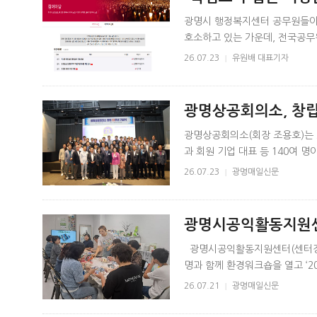
영 개선 촉구
광명시 행정복지센터 공무원들이
호소하고 있는 가운데, 전국공
의하겠다는 입장을 밝혔다. 최근
26.07.23
|
유원배 대표기자
광명상공회의소, 창립
광명상공회의소(회장 조용호)는 2
과 회원 기업 대표 등 140여 
식은 지난 23년간 지역경제와 산
26.07.23
|
광명매일신문
광명시공익활동지원센
플랫폼 함께' 추진
광명시공익활동지원센터(센터장 권
명과 함께 환경워크숍을 열고 ‘2
이번 환경워크숍은 지역 공익활동단
26.07.21
|
광명매일신문